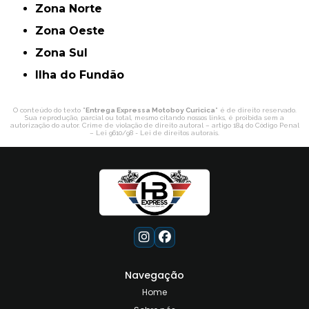
Zona Norte
Zona Oeste
Zona Sul
ilha do Fundão
O conteúdo do texto "
Entrega Expressa Motoboy Curicica
" é de direito reservado.
Sua reprodução, parcial ou total, mesmo citando nossos links, é proibida sem a
autorização do autor. Crime de violação de direito autoral – artigo 184 do Código Penal
–
Lei 9610/98 - Lei de direitos autorais
.
Navegação
Home