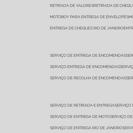
RETIRADA DE VALORES
RETIRADA DE CHEQU
MOTOBOY PARA ENTREGA DE ENVELOPES
ENTREGA DE CHEQUES RIO DE JANEIRO
ENT
SERVIÇO DE ENTREGA DE ENCOMENDAS
SE
SERVIÇO ENTREGA DE ENCOMENDAS
SERV
SERVIÇO DE RECOLHA DE ENCOMENDAS
SE
SERVIÇO DE RETIRADA E ENTREGA
SERVIÇO
SERVIÇO DE ENTREGA DE MOTO
SERVIÇO D
SERVIÇO DE ENTREGA RIO DE JANEIRO
SER