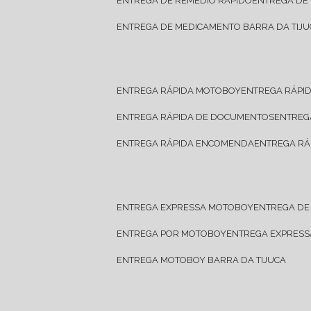
ENTREGA DE REMÉDIO RÁPIDO
ENTREGA DE
ENTREGA DE MEDICAMENTO BARRA DA TIJU
ENTREGA RÁPIDA MOTOBOY
ENTREGA RÁPI
ENTREGA RÁPIDA DE DOCUMENTOS
ENTRE
ENTREGA RÁPIDA ENCOMENDA
ENTREGA RÁ
ENTREGA EXPRESSA MOTOBOY
ENTREGA D
ENTREGA POR MOTOBOY
ENTREGA EXPRES
ENTREGA MOTOBOY BARRA DA TIJUCA