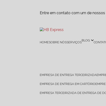
Entre em contato com um de nossos e
BLOG
HOME
SOBRE NÓS
SERVIÇOS
CONTAT
EMPRESA DE ENTREGA TERCEIRIZADA
EMPR
EMPRESA DE ENTREGA EM CARTÓRIO
EMPR
EMPRESA TERCEIRIZADA DE ENTREGA DE 