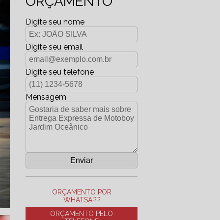
ORÇAMENTO
Digite seu nome
Digite seu email
Digite seu telefone
Mensagem
ORÇAMENTO POR
WHATSAPP
ORÇAMENTO PELO