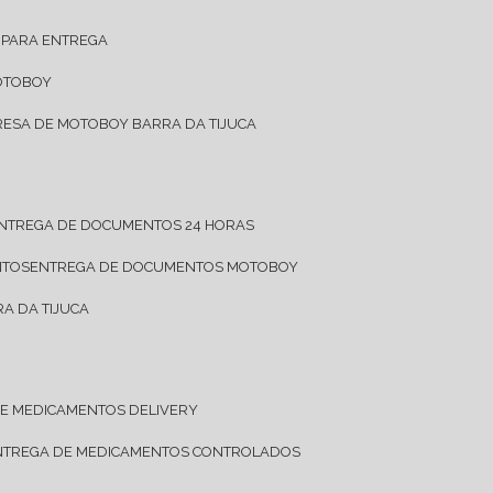
 PARA ENTREGA
OTOBOY
RESA DE MOTOBOY BARRA DA TIJUCA
ENTREGA DE DOCUMENTOS 24 HORAS
NTOS
ENTREGA DE DOCUMENTOS MOTOBOY
A DA TIJUCA
DE MEDICAMENTOS DELIVERY
ENTREGA DE MEDICAMENTOS CONTROLADOS