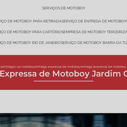
SERVIÇOS DE MOTOBOY
VIÇO DE MOTOBOY PARA RETIRADA
SERVIÇO DE ENTREGA DE MOTOBOY
VIÇO DE MOTOBOY PARA CARTÓRIOS
EMPRESA DE MOTOBOY TERCEIRIZ
VIÇO DE MOTOBOY RIO DE JANEIRO
SERVIÇO DE MOTOBOY BARRA DA TI
as
entregas via motoboy
entrega expressa de motoboy
entrega expressa de motoboy 
 Expressa de Motoboy Jardim 