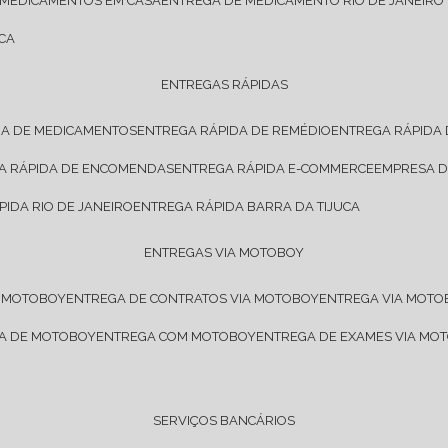
 MEDICAMENTOS EM CASA
ENTREGA DE MEDICAMENTO RIO DE JANEIRO
CA
ENTREGAS RÁPIDAS
DA DE MEDICAMENTOS
ENTREGA RÁPIDA DE REMÉDIO
ENTREGA RÁPIDA
GA RÁPIDA DE ENCOMENDAS
ENTREGA RÁPIDA E-COMMERCE
EMPRESA 
PIDA RIO DE JANEIRO
ENTREGA RÁPIDA BARRA DA TIJUCA
ENTREGAS VIA MOTOBOY
E MOTOBOY
ENTREGA DE CONTRATOS VIA MOTOBOY
ENTREGA VIA MOT
SA DE MOTOBOY
ENTREGA COM MOTOBOY
ENTREGA DE EXAMES VIA MO
SERVIÇOS BANCÁRIOS