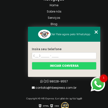
Home
Sobre nós
Serviços
Blog
Contato
Olá! Fale agora pelo WhatsApp
Categorias
Mapa do site
Insira seu telefone
Contato
Taquara, Rio de Janeiro
INICIAR CONVERSA
(21) 98028-9557
(21) 99026-3590
1
(21) 98028-9557
contato@hbexpress.com.br
Copyright © HB Express. (Lei 9610 de 19/02/1998)
HTML
CSS