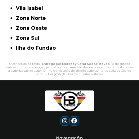
Vila Isabel
Zona Norte
Zona Oeste
Zona Sul
ilha do Fundão
O conteúdo do texto "
Entrega por Motoboy Cotar São Cristóvão
" é de direito
reservado. Sua reprodução, parcial ou total, mesmo citando nossos links, é proibida sem
a autorização do autor. Crime de violação de direito autoral – artigo 184 do Código
Penal –
Lei 9610/98 - Lei de direitos autorais
.
Navegação