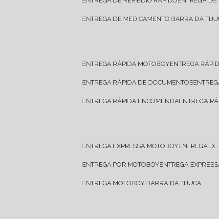
ENTREGA DE REMÉDIO RÁPIDO
ENTREGA DE
ENTREGA DE MEDICAMENTO BARRA DA TIJU
ENTREGA RÁPIDA MOTOBOY
ENTREGA RÁPI
ENTREGA RÁPIDA DE DOCUMENTOS
ENTRE
ENTREGA RÁPIDA ENCOMENDA
ENTREGA RÁ
ENTREGA EXPRESSA MOTOBOY
ENTREGA D
ENTREGA POR MOTOBOY
ENTREGA EXPRES
ENTREGA MOTOBOY BARRA DA TIJUCA