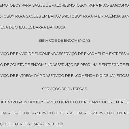
E
MOTOBOY PARA SAQUE DE VALORES
MOTOBOY PARA IR AO BANCO
M
MOTOBOY PARA SAQUES EM BANCOS
MOTOBOY PARA IR EM AGÊNCIA BA
REGA DE CHEQUES BARRA DA TIJUCA
SERVIÇOS DE ENCOMENDAS
RVIÇO DE ENVIO DE ENCOMENDAS
SERVIÇO DE ENCOMENDA EXPRESSA
IÇO DE COLETA DE ENCOMENDAS
SERVIÇO DE RECOLHA E ENTREGA DE
RVIÇO DE ENTREGA RÁPIDA
SERVIÇO DE ENCOMENDA RIO DE JANEIRO
SERVIÇOS DE ENTREGAS
 DE ENTREGA MOTOBOY
SERVIÇO DE MOTO ENTREGA
MOTOBOY ENTREG
E ENTREGA DELIVERY
SERVIÇO DE BUSCA E ENTREGA
SERVIÇO DE ENT
VIÇO DE ENTREGA BARRA DA TIJUCA