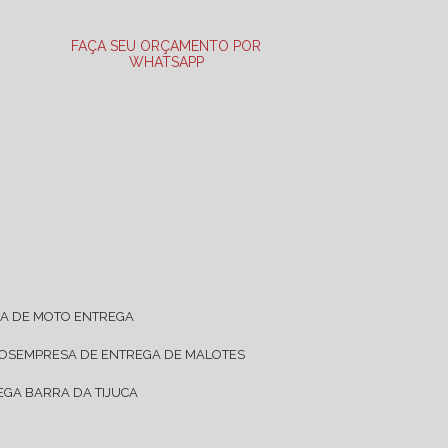
FAÇA SEU ORÇAMENTO POR
WHATSAPP
SA DE MOTO ENTREGA
TOS
EMPRESA DE ENTREGA DE MALOTES
EGA BARRA DA TIJUCA