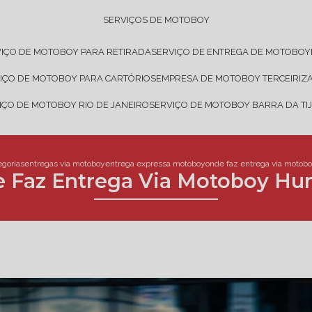
SERVIÇOS DE MOTOBOY
VIÇO DE MOTOBOY PARA RETIRADA
SERVIÇO DE ENTREGA DE MOTOBOY
VIÇO DE MOTOBOY PARA CARTÓRIOS
EMPRESA DE MOTOBOY TERCEIRIZ
VIÇO DE MOTOBOY RIO DE JANEIRO
SERVIÇO DE MOTOBOY BARRA DA TI
egorias
entregas via motoboy
entrega expressa motoboy
onde faz entrega via motob
 Faz Entrega Via Motoboy Hu