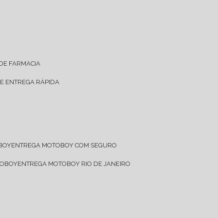
 DE FARMACIA
DE ENTREGA RÁPIDA
OBOY
ENTREGA MOTOBOY COM SEGURO
TOBOY
ENTREGA MOTOBOY RIO DE JANEIRO