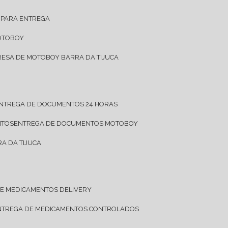
 PARA ENTREGA
OTOBOY
RESA DE MOTOBOY BARRA DA TIJUCA
ENTREGA DE DOCUMENTOS 24 HORAS
NTOS
ENTREGA DE DOCUMENTOS MOTOBOY
A DA TIJUCA
DE MEDICAMENTOS DELIVERY
ENTREGA DE MEDICAMENTOS CONTROLADOS