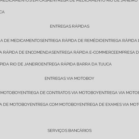
 MEDICAMENTOS EM CASA
ENTREGA DE MEDICAMENTO RIO DE JANEIRO
CA
ENTREGAS RÁPIDAS
DA DE MEDICAMENTOS
ENTREGA RÁPIDA DE REMÉDIO
ENTREGA RÁPIDA
GA RÁPIDA DE ENCOMENDAS
ENTREGA RÁPIDA E-COMMERCE
EMPRESA 
PIDA RIO DE JANEIRO
ENTREGA RÁPIDA BARRA DA TIJUCA
ENTREGAS VIA MOTOBOY
E MOTOBOY
ENTREGA DE CONTRATOS VIA MOTOBOY
ENTREGA VIA MOT
SA DE MOTOBOY
ENTREGA COM MOTOBOY
ENTREGA DE EXAMES VIA MO
SERVIÇOS BANCÁRIOS