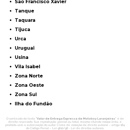
São Francisco Xavier
Tanque
Taquara
Tijuca
Urca
Uruguai
Usina
Vila Isabel
Zona Norte
Zona Oeste
Zona Sul
ilha do Fundão
O conteúdo do texto "
Valor de Entrega Expressa de Motoboy Laranjeiras
" é de
direito reservado. Sua reprodução, parcial ou total, mesmo citando nossos links, é
proibida sem a autorização do autor. Crime de violação de direito autoral – artigo 184
do Código Penal –
Lei 9610/98 - Lei de direitos autorais
.