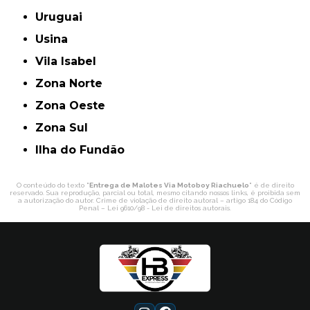
Uruguai
Usina
Vila Isabel
Zona Norte
Zona Oeste
Zona Sul
ilha do Fundão
O conteúdo do texto "
Entrega de Malotes Via Motoboy Riachuelo
" é de direito
reservado. Sua reprodução, parcial ou total, mesmo citando nossos links, é proibida sem
a autorização do autor. Crime de violação de direito autoral – artigo 184 do Código
Penal –
Lei 9610/98 - Lei de direitos autorais
.