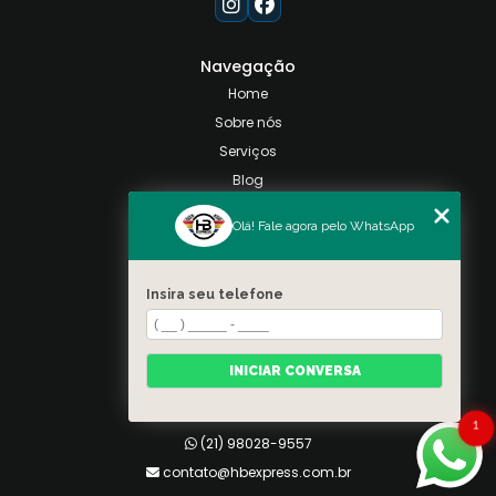
Navegação
Home
Sobre nós
Serviços
Blog
Contato
Olá! Fale agora pelo WhatsApp
Categorias
Mapa do site
Insira seu telefone
Contato
Taquara, Rio de Janeiro
INICIAR CONVERSA
(21) 98028-9557
(21) 99026-3590
1
(21) 98028-9557
contato@hbexpress.com.br