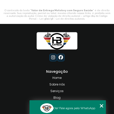
O conteúdo do texto "
Valor de Entrega Motoboy com Seguro Saúde
" é de direito
reservado. Sua reprodução, parcial ou total, mesmo citando nossos links, é proibida sem
a autorização do autor. Crime de violação de direito autoral – artigo 184 do Código
Penal –
Lei 9610/98 - Lei de direitos autorais
.
Navegação
Home
Sobre nós
Serviços
Blog
Contato
Olá! Fale agora pelo WhatsApp
Categorias