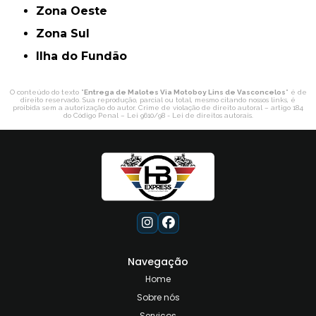
Zona Oeste
Zona Sul
ilha do Fundão
O conteúdo do texto "
Entrega de Malotes Via Motoboy Lins de Vasconcelos
" é de
direito reservado. Sua reprodução, parcial ou total, mesmo citando nossos links, é
proibida sem a autorização do autor. Crime de violação de direito autoral – artigo 184
do Código Penal –
Lei 9610/98 - Lei de direitos autorais
.
Navegação
Home
Sobre nós
Serviços