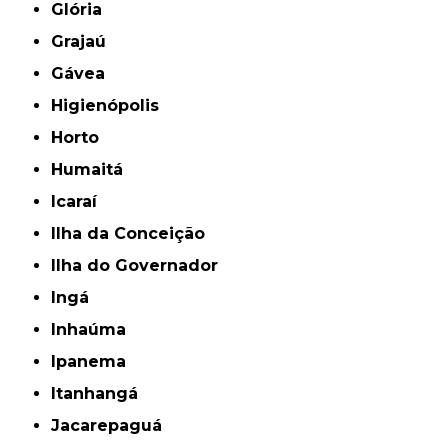
Glória
Grajaú
Gávea
Higienópolis
Horto
Humaitá
Icaraí
Ilha da Conceição
Ilha do Governador
Ingá
Inhaúma
Ipanema
Itanhangá
Jacarepaguá