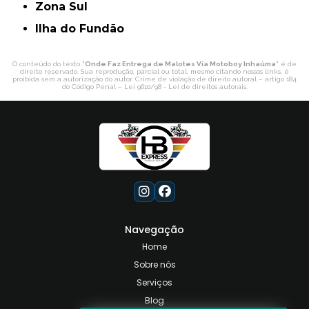
Zona Sul
ilha do Fundão
O conteúdo do texto "
Onde Faz Entrega de Malotes Via Motoboy Inhaúma
" é de
direito reservado. Sua reprodução, parcial ou total, mesmo citando nossos links, é
proibida sem a autorização do autor. Crime de violação de direito autoral – artigo 184
do Código Penal –
Lei 9610/98 - Lei de direitos autorais
.
Navegação
Home
Sobre nós
Serviços
Blog