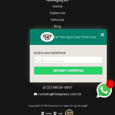
Navegação
Home
Sobre nós
Serviços
Blog
Contato
Olá! Fale agora pelo WhatsApp
Categorias
Mapa do site
Insira seu telefone
Contato
Taquara, Rio de Janeiro
INICIAR CONVERSA
(21) 98028-9557
(21) 99026-3590
1
(21) 98028-9557
contato@hbexpress.com.br
Copyright © HB Express. (Lei 9610 de 19/02/1998)
HTML
CSS