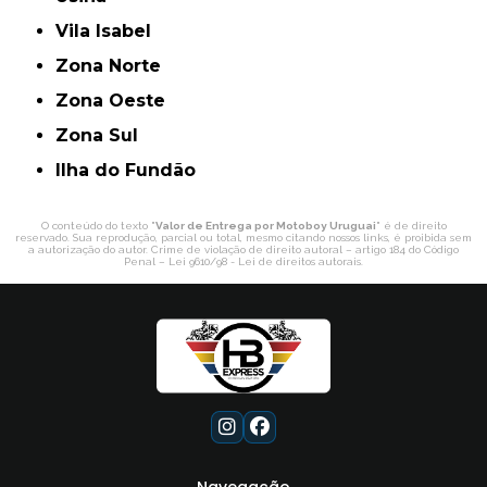
Vila Isabel
Zona Norte
Zona Oeste
Zona Sul
ilha do Fundão
O conteúdo do texto "
Valor de Entrega por Motoboy Uruguai
" é de direito
reservado. Sua reprodução, parcial ou total, mesmo citando nossos links, é proibida sem
a autorização do autor. Crime de violação de direito autoral – artigo 184 do Código
Penal –
Lei 9610/98 - Lei de direitos autorais
.