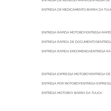
ENTREGA DE REMÉDIO RÁPIDO
ENTREGA DE
ENTREGA DE MEDICAMENTO BARRA DA TIJU
ENTREGA RÁPIDA MOTOBOY
ENTREGA RÁPI
ENTREGA RÁPIDA DE DOCUMENTOS
ENTRE
ENTREGA RÁPIDA ENCOMENDA
ENTREGA RÁ
ENTREGA EXPRESSA MOTOBOY
ENTREGA D
ENTREGA POR MOTOBOY
ENTREGA EXPRES
ENTREGA MOTOBOY BARRA DA TIJUCA