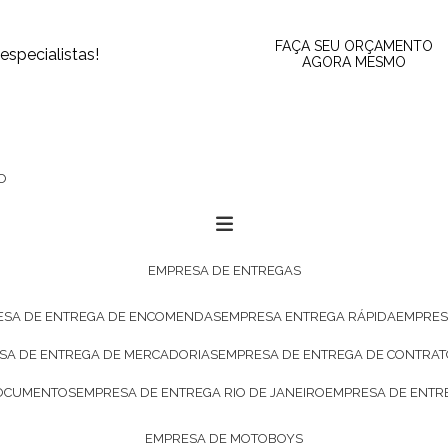
FAÇA SEU ORÇAMENTO
specialistas!
AGORA MESMO
O
EMPRESA DE ENTREGAS
ESA DE ENTREGA DE ENCOMENDAS
EMPRESA ENTREGA RÁPIDA
EMPRE
ESA DE ENTREGA DE MERCADORIAS
EMPRESA DE ENTREGA DE CONTRA
DOCUMENTOS
EMPRESA DE ENTREGA RIO DE JANEIRO
EMPRESA DE ENTR
EMPRESA DE MOTOBOYS