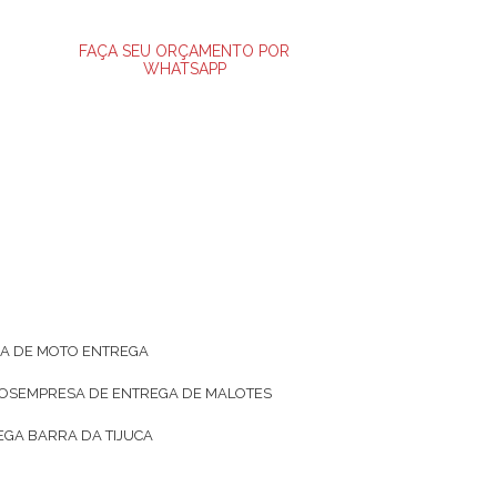
FAÇA SEU ORÇAMENTO POR
WHATSAPP
SA DE MOTO ENTREGA
TOS
EMPRESA DE ENTREGA DE MALOTES
EGA BARRA DA TIJUCA