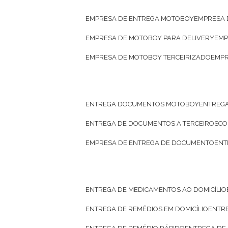
EMPRESA DE ENTREGA MOTOBOY
EMPRESA
EMPRESA DE MOTOBOY PARA DELIVERY
EM
EMPRESA DE MOTOBOY TERCEIRIZADO
EMP
ENTREGA DOCUMENTOS MOTOBOY
ENTREG
ENTREGA DE DOCUMENTOS A TERCEIROS
C
EMPRESA DE ENTREGA DE DOCUMENTO
EN
ENTREGA DE MEDICAMENTOS AO DOMICÍLIO
ENTREGA DE REMÉDIOS EM DOMICÍLIO
ENTR