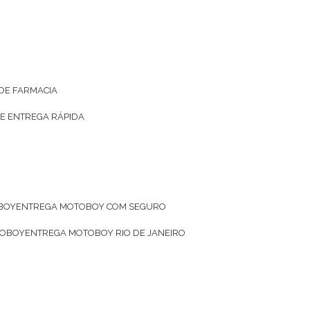
 DE FARMACIA
DE ENTREGA RÁPIDA
OBOY
ENTREGA MOTOBOY COM SEGURO
TOBOY
ENTREGA MOTOBOY RIO DE JANEIRO