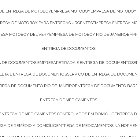
 DE ENTREGA DE MOTOBOY
EMPRESA MOTOBOY
EMPRESA DE MOTOBOY
PRESA DE MOTOBOY PARA ENTREGAS URGENTES
EMPRESA ENTREGA M
RESA MOTOBOY DELIVERY
EMPRESA DE MOTOBOY RIO DE JANEIRO
EMP
ENTREGA DE DOCUMENTOS
A DE DOCUMENTOS EMPRESA
RETIRADA E ENTREGA DE DOCUMENTOS
OLETA E ENTREGA DE DOCUMENTOS
SERVIÇO DE ENTREGA DE DOCUME
TREGA DE DOCUMENTO RIO DE JANEIRO
ENTREGA DE DOCUMENTO BARR
ENTREGA DE MEDICAMENTOS
ENTREGA DE MEDICAMENTOS CONTROLADOS EM DOMICÍLIO
ENTREGA 
EGA DE REMÉDIO A DOMICÍLIO
ENTREGA DE MEDICAMENTOS NA HORA