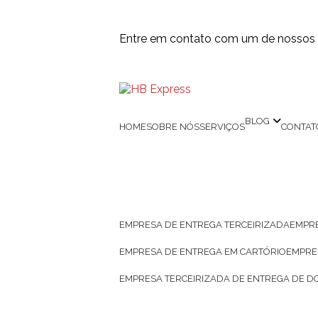
Entre em contato com um de nossos e
BLOG
HOME
SOBRE NÓS
SERVIÇOS
CONTAT
EMPRESA DE ENTREGA TERCEIRIZADA
EMPR
EMPRESA DE ENTREGA EM CARTÓRIO
EMPR
EMPRESA TERCEIRIZADA DE ENTREGA DE 