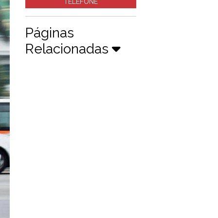
TELEFONE
Páginas
Relacionadas