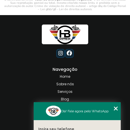
Sua reprodução, parcial ou total, mesmo citando nossos links, é proibida sem a
autorização do autor. Crime de violação de direito autoral – artigo 184 do Código Penal
–
Lei 9610/98 - Lei de direitos autorais
.
Navegação
Home
Sobre nós
Serviços
Blog
Contato
Olá! Fale agora pelo WhatsApp
Categorias
Mapa do site
Insira seu telefone