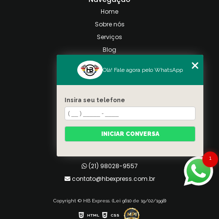
Home
Sobre nós
Serviços
Blog
Contato
Olá! Fale agora pelo WhatsApp
Categorias
Mapa do site
Insira seu telefone
Contato
Taquara, Rio de Janeiro
INICIAR CONVERSA
(21) 98028-9557
(21) 99026-3590
1
(21) 98028-9557
contato@hbexpress.com.br
Copyright © HB Express. (Lei 9610 de 19/02/1998)
HTML
CSS