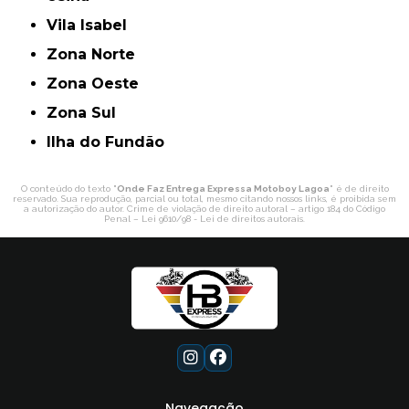
Vila Isabel
Zona Norte
Zona Oeste
Zona Sul
ilha do Fundão
O conteúdo do texto "
Onde Faz Entrega Expressa Motoboy Lagoa
" é de direito
reservado. Sua reprodução, parcial ou total, mesmo citando nossos links, é proibida sem
a autorização do autor. Crime de violação de direito autoral – artigo 184 do Código
Penal –
Lei 9610/98 - Lei de direitos autorais
.
Navegação