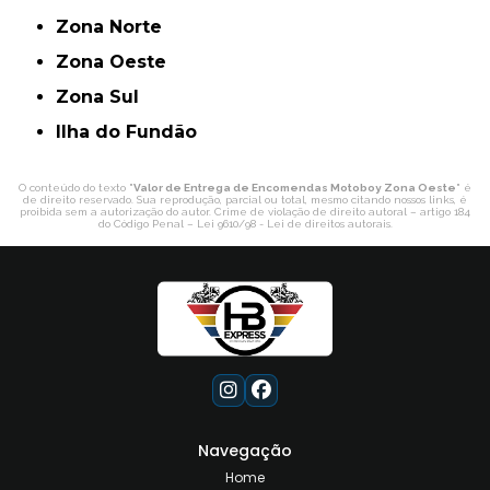
Zona Norte
Zona Oeste
Zona Sul
ilha do Fundão
O conteúdo do texto "
Valor de Entrega de Encomendas Motoboy Zona Oeste
" é
de direito reservado. Sua reprodução, parcial ou total, mesmo citando nossos links, é
proibida sem a autorização do autor. Crime de violação de direito autoral – artigo 184
do Código Penal –
Lei 9610/98 - Lei de direitos autorais
.
Navegação
Home