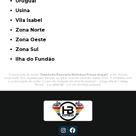
Uruguai
Usina
Vila Isabel
Zona Norte
Zona Oeste
Zona Sul
ilha do Fundão
O conteúdo do texto "
Depósito Bancário Motoboy Preço Grajaú
" é de direito
reservado. Sua reprodução, parcial ou total, mesmo citando nossos links, é proibida sem
a autorização do autor. Crime de violação de direito autoral – artigo 184 do Código
Penal –
Lei 9610/98 - Lei de direitos autorais
.