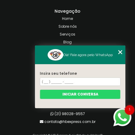
Navegação
Home
Sobre nós
Serviços
Blog
Contato
Olá! Fale agora pelo WhatsApp
Categorias
Mapa do site
Insira seu telefone
Contato
Taquara, Rio de Janeiro
INICIAR CONVERSA
(21) 98028-9557
(21) 99026-3590
1
(21) 98028-9557
contato@hbexpress.com.br