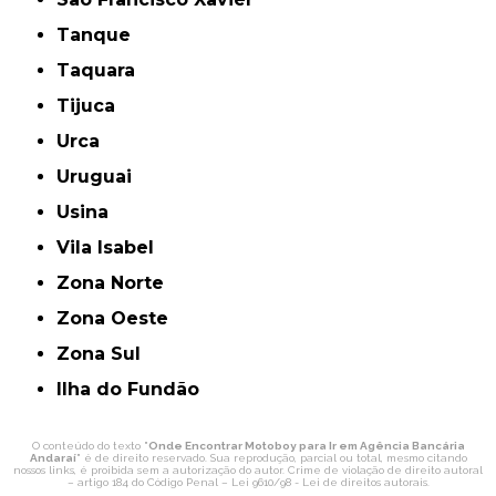
Tanque
Taquara
Tijuca
Urca
Uruguai
Usina
Vila Isabel
Zona Norte
Zona Oeste
Zona Sul
ilha do Fundão
O conteúdo do texto "
Onde Encontrar Motoboy para Ir em Agência Bancária
Andaraí
" é de direito reservado. Sua reprodução, parcial ou total, mesmo citando
nossos links, é proibida sem a autorização do autor. Crime de violação de direito autoral
– artigo 184 do Código Penal –
Lei 9610/98 - Lei de direitos autorais
.