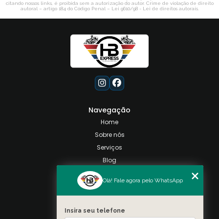
citando nossos links, é proibida sem a autorização do autor. Crime de violação de direito
autoral – artigo 184 do Código Penal –
Lei 9610/98 - Lei de direitos autorais
.
Navegação
Home
Sobre nós
Serviços
Blog
Contato
Olá! Fale agora pelo WhatsApp
Categorias
Mapa do site
Insira seu telefone