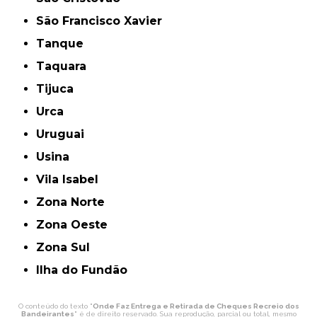
São Francisco Xavier
Tanque
Taquara
Tijuca
Urca
Uruguai
Usina
Vila Isabel
Zona Norte
Zona Oeste
Zona Sul
ilha do Fundão
O conteúdo do texto "
Onde Faz Entrega e Retirada de Cheques Recreio dos
Bandeirantes
" é de direito reservado. Sua reprodução, parcial ou total, mesmo