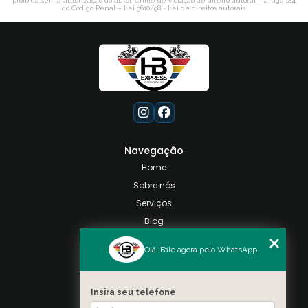
proibida sem a autorização do autor. Crime de violação de direito autoral – artigo 184
do Código Penal –
Lei 9610/98 - Lei de direitos autorais
.
Navegação
Home
Sobre nós
Serviços
Blog
Contato
Olá! Fale agora pelo WhatsApp
Categorias
Mapa do site
Insira seu telefone