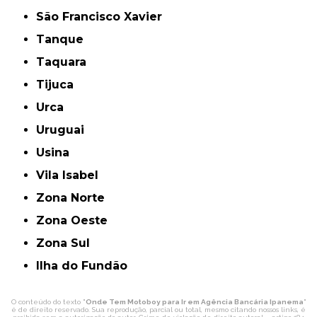
São Francisco Xavier
Tanque
Taquara
Tijuca
Urca
Uruguai
Usina
Vila Isabel
Zona Norte
Zona Oeste
Zona Sul
ilha do Fundão
O conteúdo do texto "
Onde Tem Motoboy para Ir em Agência Bancária Ipanema
"
é de direito reservado. Sua reprodução, parcial ou total, mesmo citando nossos links, é