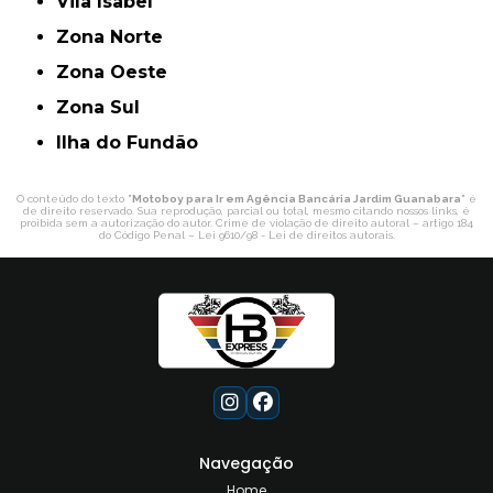
Vila Isabel
Zona Norte
Zona Oeste
Zona Sul
ilha do Fundão
O conteúdo do texto "
Motoboy para Ir em Agência Bancária Jardim Guanabara
" é
de direito reservado. Sua reprodução, parcial ou total, mesmo citando nossos links, é
proibida sem a autorização do autor. Crime de violação de direito autoral – artigo 184
do Código Penal –
Lei 9610/98 - Lei de direitos autorais
.
Navegação
Home