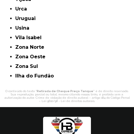
Urca
Uruguai
Usina
Vila Isabel
Zona Norte
Zona Oeste
Zona Sul
ilha do Fundão
O conteúdo do texto "
Retirada de Cheque Preço Tanque
" é de direito reservado.
Sua reprodução, parcial ou total, mesmo citando nossos links, é proibida sem a
autorização do autor. Crime de violação de direito autoral – artigo 184 do Código Penal
–
Lei 9610/98 - Lei de direitos autorais
.