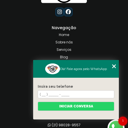
Navegação
Home
Sobre nós
Serviços
Blog
Contato
Olá! Fale agora pelo WhatsApp
Categorias
Mapa do site
Insira seu telefone
Contato
Taquara, Rio de Janeiro
INICIAR CONVERSA
(21) 98028-9557
(21) 99026-3590
1
(21) 98028-9557