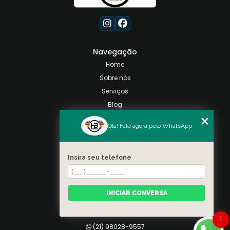
Navegação
Home
Sobre nós
Serviços
Blog
Contato
Olá! Fale agora pelo WhatsApp
Categorias
Mapa do site
Insira seu telefone
Contato
Taquara, Rio de Janeiro
INICIAR CONVERSA
(21) 98028-9557
(21) 99026-3590
1
(21) 98028-9557