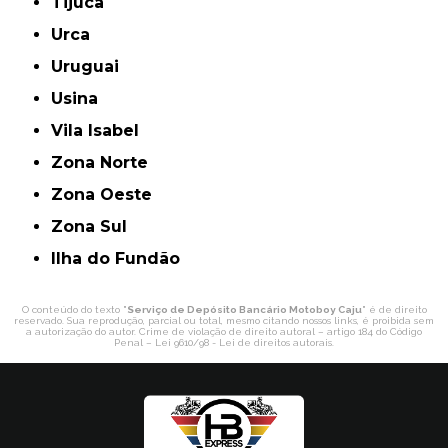
Tijuca
Urca
Uruguai
Usina
Vila Isabel
Zona Norte
Zona Oeste
Zona Sul
ilha do Fundão
O conteúdo do texto "
Serviço de Depósito Bancário Motoboy Caju
" é de direito
reservado. Sua reprodução, parcial ou total, mesmo citando nossos links, é proibida sem
a autorização do autor. Crime de violação de direito autoral – artigo 184 do Código
Penal –
Lei 9610/98 - Lei de direitos autorais
.