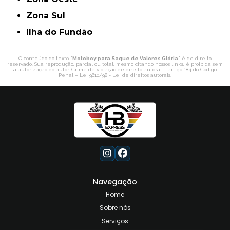
Zona Sul
ilha do Fundão
O conteúdo do texto "
Motoboy para Saque de Valores Glória
" é de direito
reservado. Sua reprodução, parcial ou total, mesmo citando nossos links, é proibida sem
a autorização do autor. Crime de violação de direito autoral – artigo 184 do Código
Penal –
Lei 9610/98 - Lei de direitos autorais
.
Navegação
Home
Sobre nós
Serviços