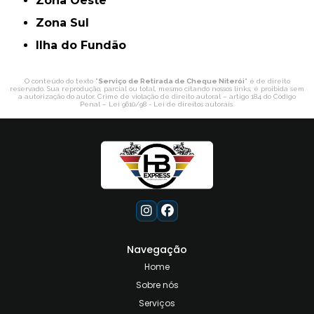
Zona Oeste
Zona Sul
ilha do Fundão
O conteúdo do texto "
Serviço de Retirada de Cheque Niterói
" é de direito
reservado. Sua reprodução, parcial ou total, mesmo citando nossos links, é proibida sem
a autorização do autor. Crime de violação de direito autoral – artigo 184 do Código
Penal –
Lei 9610/98 - Lei de direitos autorais
.
Navegação
Home
Sobre nós
Serviços