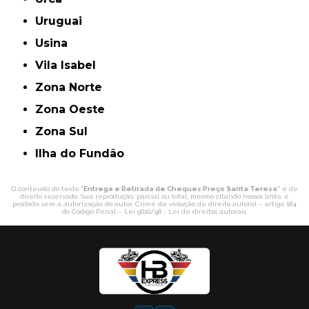
Uruguai
Usina
Vila Isabel
Zona Norte
Zona Oeste
Zona Sul
ilha do Fundão
O conteúdo do texto "
Entrega e Retirada de Cheques Preço Santa Teresa
" é de
direito reservado. Sua reprodução, parcial ou total, mesmo citando nossos links, é
proibida sem a autorização do autor. Crime de violação de direito autoral – artigo 184
do Código Penal –
Lei 9610/98 - Lei de direitos autorais
.