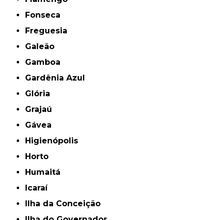
Fonseca
Freguesia
Galeão
Gamboa
Gardênia Azul
Glória
Grajaú
Gávea
Higienópolis
Horto
Humaitá
Icaraí
Ilha da Conceição
Ilha do Governador