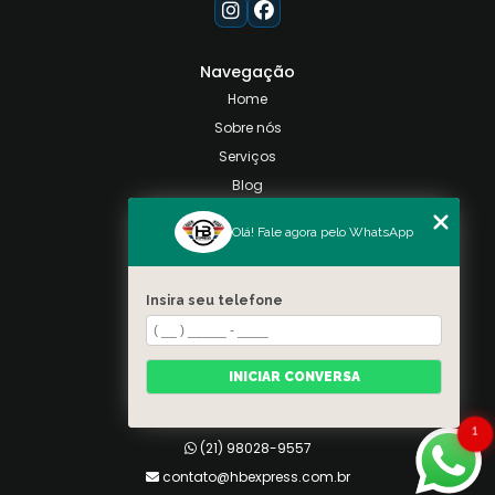
Navegação
Home
Sobre nós
Serviços
Blog
Contato
Olá! Fale agora pelo WhatsApp
Categorias
Mapa do site
Insira seu telefone
Contato
Taquara, Rio de Janeiro
INICIAR CONVERSA
(21) 98028-9557
(21) 99026-3590
1
(21) 98028-9557
contato@hbexpress.com.br