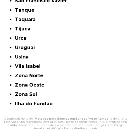
São Francisco Xavier
Tanque
Taquara
Tijuca
Urca
Uruguai
Usina
Vila Isabel
Zona Norte
Zona Oeste
Zona Sul
ilha do Fundão
O conteúdo do texto "
Motoboy para Saques em Bancos Preço Ramos
" é de direito
reservado. Sua reprodução, parcial ou total, mesmo citando nossos links, é proibida sem
a autorização do autor. Crime de violação de direito autoral – artigo 184 do Código
Penal –
Lei 9610/98 - Lei de direitos autorais
.