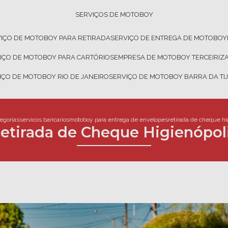
SERVIÇOS DE MOTOBOY
VIÇO DE MOTOBOY PARA RETIRADA
SERVIÇO DE ENTREGA DE MOTOBOY
VIÇO DE MOTOBOY PARA CARTÓRIOS
EMPRESA DE MOTOBOY TERCEIRIZ
VIÇO DE MOTOBOY RIO DE JANEIRO
SERVIÇO DE MOTOBOY BARRA DA TI
egorias
servicos bancarios
motoboy para entrega de envelopes
retirada de cheque hi
etirada de Cheque Higienópol