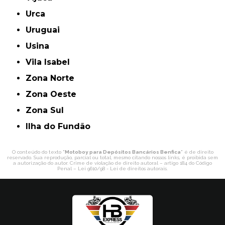
Urca
Uruguai
Usina
Vila Isabel
Zona Norte
Zona Oeste
Zona Sul
ilha do Fundão
O conteúdo do texto "
Motoboy para Depósitos Bancários Benfica
" é de direito
reservado. Sua reprodução, parcial ou total, mesmo citando nossos links, é proibida sem
a autorização do autor. Crime de violação de direito autoral – artigo 184 do Código
Penal –
Lei 9610/98 - Lei de direitos autorais
.