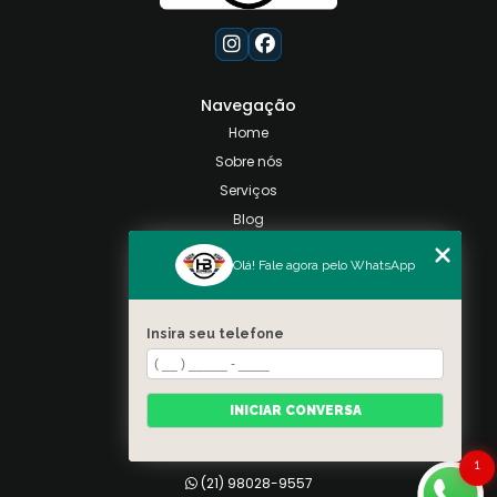
Navegação
Home
Sobre nós
Serviços
Blog
Contato
Olá! Fale agora pelo WhatsApp
Categorias
Mapa do site
Insira seu telefone
Contato
Taquara, Rio de Janeiro
INICIAR CONVERSA
(21) 98028-9557
(21) 99026-3590
1
(21) 98028-9557