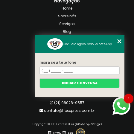
Navegação
Home
Sobre nós
Serviços
Blog
Contato
Olá! Fale agora pelo WhatsApp
Categorias
Mapa do site
Insira seu telefone
Contato
Taquara, Rio de Janeiro
INICIAR CONVERSA
(21) 98028-9557
(21) 99026-3590
1
(21) 98028-9557
contato@hbexpress.com.br
Copyright © HB Express. (Lei 9610 de 19/02/1998)
HTML
CSS