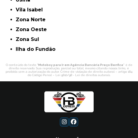
Vila Isabel
Zona Norte
Zona Oeste
Zona Sul
ilha do Fundão
O conteúdo do texto "
Motoboy para Ir em Agência Bancária Preço Benfica
" é de
direito reservado. Sua reprodução, parcial ou total, mesmo citando nossos links, é
proibida sem a autorização do autor. Crime de violação de direito autoral – artigo 184
do Código Penal –
Lei 9610/98 - Lei de direitos autorais
.