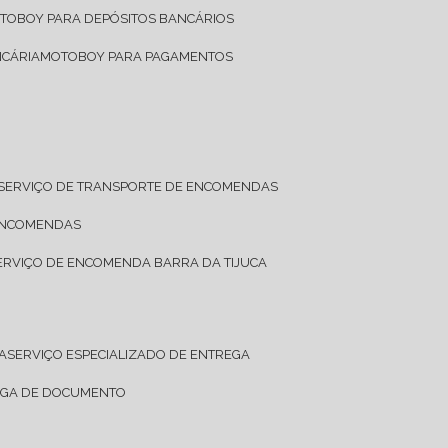
OTOBOY PARA DEPÓSITOS BANCÁRIOS
NCÁRIA
MOTOBOY PARA PAGAMENTOS
SERVIÇO DE TRANSPORTE DE ENCOMENDAS
 ENCOMENDAS
SERVIÇO DE ENCOMENDA BARRA DA TIJUCA
A
SERVIÇO ESPECIALIZADO DE ENTREGA
REGA DE DOCUMENTO