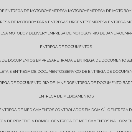
 DE ENTREGA DE MOTOBOY
EMPRESA MOTOBOY
EMPRESA DE MOTOBOY
PRESA DE MOTOBOY PARA ENTREGAS URGENTES
EMPRESA ENTREGA M
RESA MOTOBOY DELIVERY
EMPRESA DE MOTOBOY RIO DE JANEIRO
EMP
ENTREGA DE DOCUMENTOS
A DE DOCUMENTOS EMPRESA
RETIRADA E ENTREGA DE DOCUMENTOS
OLETA E ENTREGA DE DOCUMENTOS
SERVIÇO DE ENTREGA DE DOCUME
TREGA DE DOCUMENTO RIO DE JANEIRO
ENTREGA DE DOCUMENTO BARR
ENTREGA DE MEDICAMENTOS
ENTREGA DE MEDICAMENTOS CONTROLADOS EM DOMICÍLIO
ENTREGA 
EGA DE REMÉDIO A DOMICÍLIO
ENTREGA DE MEDICAMENTOS NA HORA