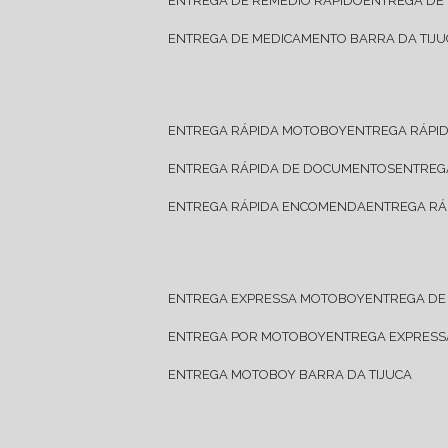
ENTREGA DE REMÉDIO RÁPIDO
ENTREGA DE
ENTREGA DE MEDICAMENTO BARRA DA TIJU
ENTREGA RÁPIDA MOTOBOY
ENTREGA RÁPI
ENTREGA RÁPIDA DE DOCUMENTOS
ENTRE
ENTREGA RÁPIDA ENCOMENDA
ENTREGA RÁ
ENTREGA EXPRESSA MOTOBOY
ENTREGA D
ENTREGA POR MOTOBOY
ENTREGA EXPRES
ENTREGA MOTOBOY BARRA DA TIJUCA