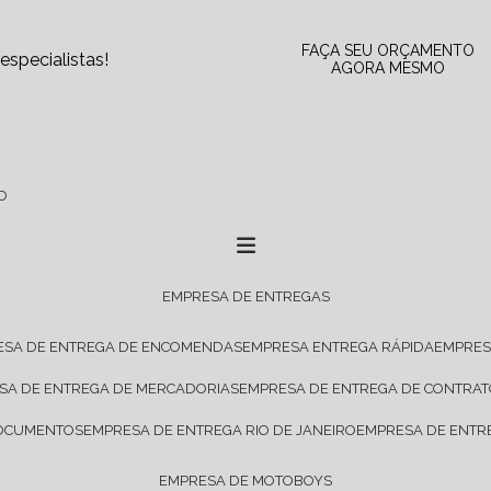
FAÇA SEU ORÇAMENTO
specialistas!
AGORA MESMO
O
EMPRESA DE ENTREGAS
ESA DE ENTREGA DE ENCOMENDAS
EMPRESA ENTREGA RÁPIDA
EMPRE
ESA DE ENTREGA DE MERCADORIAS
EMPRESA DE ENTREGA DE CONTRA
DOCUMENTOS
EMPRESA DE ENTREGA RIO DE JANEIRO
EMPRESA DE ENTR
EMPRESA DE MOTOBOYS