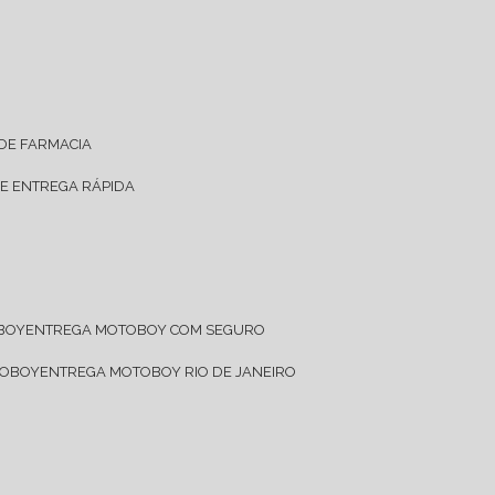
 DE FARMACIA
DE ENTREGA RÁPIDA
OBOY
ENTREGA MOTOBOY COM SEGURO
TOBOY
ENTREGA MOTOBOY RIO DE JANEIRO