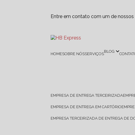
Entre em contato com um de nossos e
BLOG
HOME
SOBRE NÓS
SERVIÇOS
CONTAT
EMPRESA DE ENTREGA TERCEIRIZADA
EMPR
EMPRESA DE ENTREGA EM CARTÓRIO
EMPR
EMPRESA TERCEIRIZADA DE ENTREGA DE 