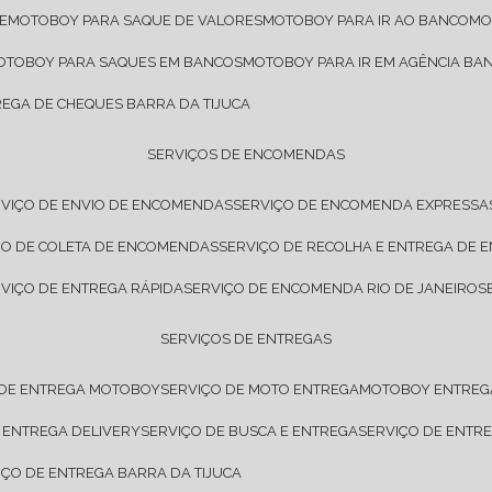
E
MOTOBOY PARA SAQUE DE VALORES
MOTOBOY PARA IR AO BANCO
M
MOTOBOY PARA SAQUES EM BANCOS
MOTOBOY PARA IR EM AGÊNCIA BA
REGA DE CHEQUES BARRA DA TIJUCA
SERVIÇOS DE ENCOMENDAS
RVIÇO DE ENVIO DE ENCOMENDAS
SERVIÇO DE ENCOMENDA EXPRESSA
IÇO DE COLETA DE ENCOMENDAS
SERVIÇO DE RECOLHA E ENTREGA DE
RVIÇO DE ENTREGA RÁPIDA
SERVIÇO DE ENCOMENDA RIO DE JANEIRO
SERVIÇOS DE ENTREGAS
 DE ENTREGA MOTOBOY
SERVIÇO DE MOTO ENTREGA
MOTOBOY ENTREG
E ENTREGA DELIVERY
SERVIÇO DE BUSCA E ENTREGA
SERVIÇO DE ENT
VIÇO DE ENTREGA BARRA DA TIJUCA