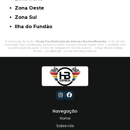
Zona Oeste
Zona Sul
ilha do Fundão
O conteúdo do texto "
Onde Faz Retirada de Valores Rocha Miranda
" é de direito
reservado. Sua reprodução, parcial ou total, mesmo citando nossos links, é proibida sem
a autorização do autor. Crime de violação de direito autoral – artigo 184 do Código
Penal –
Lei 9610/98 - Lei de direitos autorais
.
Navegação
Home
Sobre nós