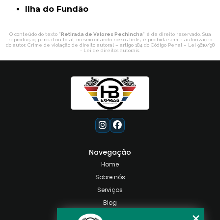
ilha do Fundão
O conteúdo do texto "
Retirada de Valores Pechincha
" é de direito reservado. Sua
reprodução, parcial ou total, mesmo citando nossos links, é proibida sem a autorização
do autor. Crime de violação de direito autoral – artigo 184 do Código Penal –
Lei 9610/98
- Lei de direitos autorais
.
Navegação
Home
Sobre nós
Serviços
Blog
Contato