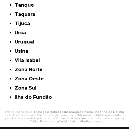
Tanque
Taquara
Tijuca
Urca
Uruguai
Usina
Vila Isabel
Zona Norte
Zona Oeste
Zona Sul
ilha do Fundão
O conteúdo do texto "
Entrega e Retirada de Cheques Preço Engenho de Dentro
"
é de direito reservado. Sua reprodução, parcial ou total, mesmo citando nossos links, é
proibida sem a autorização do autor. Crime de violação de direito autoral – artigo 184
do Código Penal –
Lei 9610/98 - Lei de direitos autorais
.