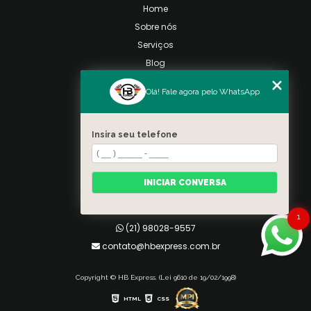
Home
Sobre nós
Serviços
Blog
Contato
Olá! Fale agora pelo WhatsApp
Categorias
Mapa do site
Insira seu telefone
Contato
Taquara, Rio de Janeiro
INICIAR CONVERSA
(21) 98028-9557
(21) 99026-3590
1
(21) 98028-9557
contato@hbexpress.com.br
Copyright © HB Express. (Lei 9610 de 19/02/1998)
HTML
CSS