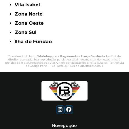
Vila Isabel
Zona Norte
Zona Oeste
Zona Sul
ilha do Fundão
O conteúdo do texto "
Motoboy para Pagamentos Preço Gardênia Azul
" é de
direito reservado. Sua reprodução, parcial ou total, mesmo citando nossos links, é
proibida sem a autorização do autor. Crime de violação de direito autoral – artigo 184
do Código Penal –
Lei 9610/98 - Lei de direitos autorais
.
Navegação