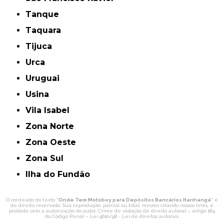
Tanque
Taquara
Tijuca
Urca
Uruguai
Usina
Vila Isabel
Zona Norte
Zona Oeste
Zona Sul
ilha do Fundão
O conteúdo do texto "
Onde Tem Motoboy para Depósitos Bancários Itanhangá
" é
de direito reservado. Sua reprodução, parcial ou total, mesmo citando nossos links, é
proibida sem a autorização do autor. Crime de violação de direito autoral – artigo 184
do Código Penal –
Lei 9610/98 - Lei de direitos autorais
.