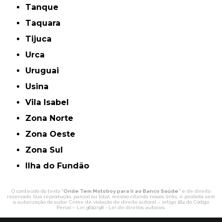
Tanque
Taquara
Tijuca
Urca
Uruguai
Usina
Vila Isabel
Zona Norte
Zona Oeste
Zona Sul
ilha do Fundão
O conteúdo do texto "
Onde Tem Motoboy para Ir ao Banco Saúde
" é de direito
reservado. Sua reprodução, parcial ou total, mesmo citando nossos links, é proibida sem
a autorização do autor. Crime de violação de direito autoral – artigo 184 do Código
Penal –
Lei 9610/98 - Lei de direitos autorais
.