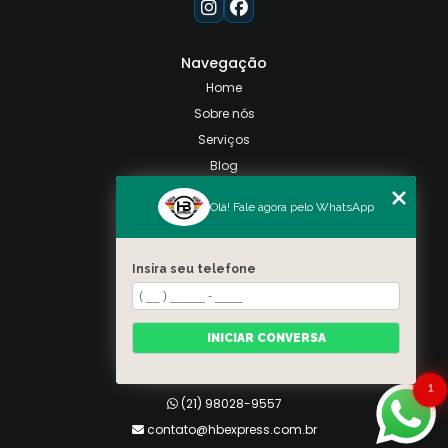
Navegação
Home
Sobre nós
Serviços
Blog
Contato
Olá! Fale agora pelo WhatsApp
Categorias
Mapa do site
Insira seu telefone
Contato
Taquara, Rio de Janeiro
INICIAR CONVERSA
(21) 98028-9557
(21) 99026-3590
1
(21) 98028-9557
contato@hbexpress.com.br