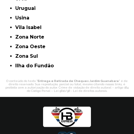
Uruguai
Usina
Vila Isabel
Zona Norte
Zona Oeste
Zona Sul
ilha do Fundão
O conteúdo do texto "
Entrega e Retirada de Cheques Jardim Guanabara
" é de
direito reservado. Sua reprodução, parcial ou total, mesmo citando nossos links, é
proibida sem a autorização do autor. Crime de violação de direito autoral – artigo 184
do Código Penal –
Lei 9610/98 - Lei de direitos autorais
.