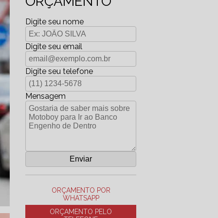
ORÇAMENTO
Digite seu nome
Digite seu email
Digite seu telefone
Mensagem
ORÇAMENTO POR
WHATSAPP
ORÇAMENTO PELO