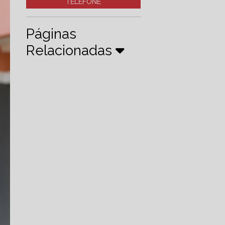
TELEFONE
Páginas
Relacionadas