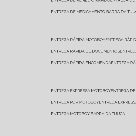
ENTREGA DE REMÉDIO RÁPIDO
ENTREGA DE
ENTREGA DE MEDICAMENTO BARRA DA TIJU
ENTREGA RÁPIDA MOTOBOY
ENTREGA RÁPI
ENTREGA RÁPIDA DE DOCUMENTOS
ENTRE
ENTREGA RÁPIDA ENCOMENDA
ENTREGA RÁ
ENTREGA EXPRESSA MOTOBOY
ENTREGA D
ENTREGA POR MOTOBOY
ENTREGA EXPRES
ENTREGA MOTOBOY BARRA DA TIJUCA