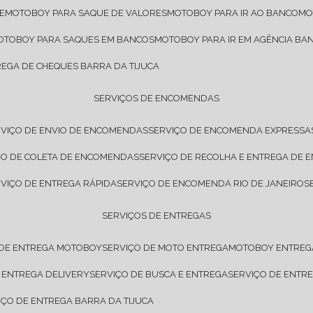
E
MOTOBOY PARA SAQUE DE VALORES
MOTOBOY PARA IR AO BANCO
M
MOTOBOY PARA SAQUES EM BANCOS
MOTOBOY PARA IR EM AGÊNCIA BA
REGA DE CHEQUES BARRA DA TIJUCA
SERVIÇOS DE ENCOMENDAS
RVIÇO DE ENVIO DE ENCOMENDAS
SERVIÇO DE ENCOMENDA EXPRESSA
IÇO DE COLETA DE ENCOMENDAS
SERVIÇO DE RECOLHA E ENTREGA DE
RVIÇO DE ENTREGA RÁPIDA
SERVIÇO DE ENCOMENDA RIO DE JANEIRO
SERVIÇOS DE ENTREGAS
 DE ENTREGA MOTOBOY
SERVIÇO DE MOTO ENTREGA
MOTOBOY ENTREG
E ENTREGA DELIVERY
SERVIÇO DE BUSCA E ENTREGA
SERVIÇO DE ENT
VIÇO DE ENTREGA BARRA DA TIJUCA