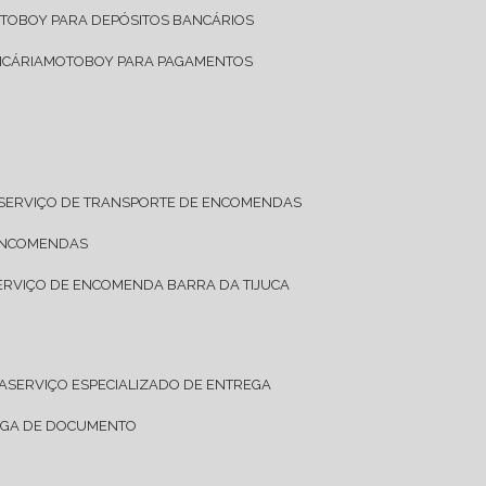
OTOBOY PARA DEPÓSITOS BANCÁRIOS
NCÁRIA
MOTOBOY PARA PAGAMENTOS
SERVIÇO DE TRANSPORTE DE ENCOMENDAS
 ENCOMENDAS
SERVIÇO DE ENCOMENDA BARRA DA TIJUCA
A
SERVIÇO ESPECIALIZADO DE ENTREGA
REGA DE DOCUMENTO