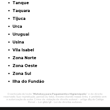
Tanque
Taquara
Tijuca
Urca
Uruguai
Usina
Vila Isabel
Zona Norte
Zona Oeste
Zona Sul
ilha do Fundão
O conteúdo do texto "
Motoboy para Pagamentos Higienópolis
" é de direito
reservado. Sua reprodução, parcial ou total, mesmo citando nossos links, é proibida sem
a autorização do autor. Crime de violação de direito autoral – artigo 184 do Código
Penal –
Lei 9610/98 - Lei de direitos autorais
.