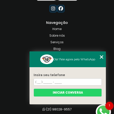
Navegação
Home
Sobre nós
Serviços
Blog
Contato
Olá! Fale agora pelo WhatsApp
Categorias
Mapa do site
Insira seu telefone
Contato
Taquara, Rio de Janeiro
INICIAR CONVERSA
(21) 98028-9557
(21) 99026-3590
1
(21) 98028-9557