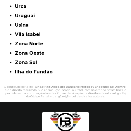
Urca
Uruguai
Usina
Vila Isabel
Zona Norte
Zona Oeste
Zona Sul
ilha do Fundão
O conteúdo do texto "
Onde Faz Depósito Bancário Motoboy Engenho de Dentro
"
é de direito reservado. Sua reprodução, parcial ou total, mesmo citando nossos links, é
proibida sem a autorização do autor. Crime de violação de direito autoral – artigo 184
do Código Penal –
Lei 9610/98 - Lei de direitos autorais
.