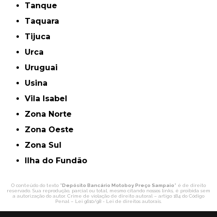
Tanque
Taquara
Tijuca
Urca
Uruguai
Usina
Vila Isabel
Zona Norte
Zona Oeste
Zona Sul
ilha do Fundão
O conteúdo do texto "
Depósito Bancário Motoboy Preço Sampaio
" é de direito
reservado. Sua reprodução, parcial ou total, mesmo citando nossos links, é proibida sem
a autorização do autor. Crime de violação de direito autoral – artigo 184 do Código
Penal –
Lei 9610/98 - Lei de direitos autorais
.