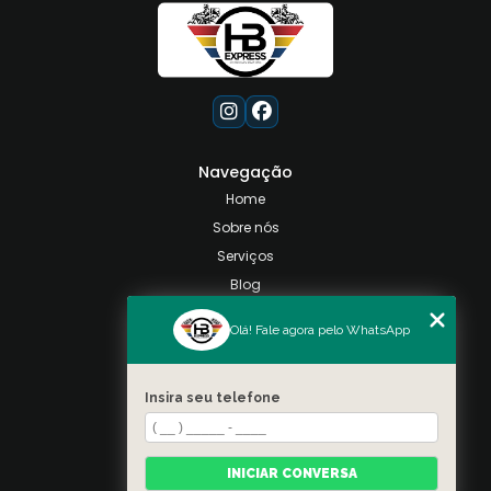
Navegação
Home
Sobre nós
Serviços
Blog
Contato
Olá! Fale agora pelo WhatsApp
Categorias
Mapa do site
Insira seu telefone
Contato
Taquara, Rio de Janeiro
INICIAR CONVERSA
(21) 98028-9557