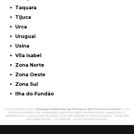
Taquara
Tijuca
Urca
Uruguai
Usina
Vila Isabel
Zona Norte
Zona Oeste
Zona Sul
ilha do Fundão
O conteúdo do texto "
Entrega e Retirada de Cheques São Francisco Xavier
" é de
direito reservado. Sua reprodução, parcial ou total, mesmo citando nossos links, é
proibida sem a autorização do autor. Crime de violação de direito autoral – artigo 184
do Código Penal –
Lei 9610/98 - Lei de direitos autorais
.