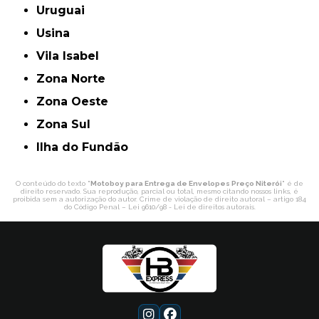
Uruguai
Usina
Vila Isabel
Zona Norte
Zona Oeste
Zona Sul
ilha do Fundão
O conteúdo do texto "
Motoboy para Entrega de Envelopes Preço Niterói
" é de
direito reservado. Sua reprodução, parcial ou total, mesmo citando nossos links, é
proibida sem a autorização do autor. Crime de violação de direito autoral – artigo 184
do Código Penal –
Lei 9610/98 - Lei de direitos autorais
.