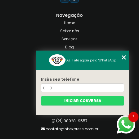
Navegação
Home
Sobre nós
Serviços
Blog
Contato
Olá! Fale agora pelo WhatsApp
Categorias
Mapa do site
Insira seu telefone
Contato
Taquara, Rio de Janeiro
INICIAR CONVERSA
(21) 98028-9557
(21) 99026-3590
1
(21) 98028-9557
contato@hbexpress.com.br