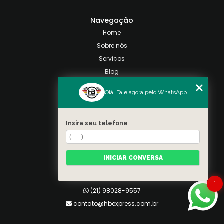
Navegação
Home
Sobre nós
Serviços
Blog
Contato
Olá! Fale agora pelo WhatsApp
Categorias
Mapa do site
Insira seu telefone
Contato
Taquara, Rio de Janeiro
INICIAR CONVERSA
(21) 98028-9557
(21) 99026-3590
1
(21) 98028-9557
contato@hbexpress.com.br