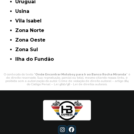
Uruguai
Usina
Vila Isabel
Zona Norte
Zona Oeste
Zona Sul
ilha do Fundão
O conteúdo do texto "
Onde Encontrar Motoboy para Ir ao Banco Rocha Miranda
" é
de direito reservado. Sua reprodução, parcial ou total, mesmo citando nossos links, é
proibida sem a autorização do autor. Crime de violação de direito autoral – artigo 184
do Código Penal –
Lei 9610/98 - Lei de direitos autorais
.