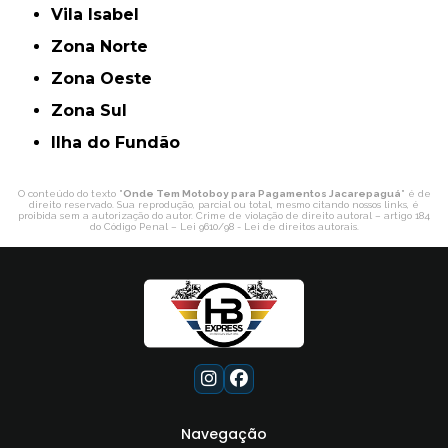
Vila Isabel
Zona Norte
Zona Oeste
Zona Sul
ilha do Fundão
O conteúdo do texto "
Onde Tem Motoboy para Pagamentos Jacarepaguá
" é de
direito reservado. Sua reprodução, parcial ou total, mesmo citando nossos links, é
proibida sem a autorização do autor. Crime de violação de direito autoral – artigo 184
do Código Penal –
Lei 9610/98 - Lei de direitos autorais
.
Navegação