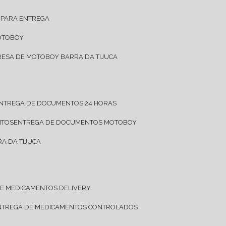
 PARA ENTREGA
OTOBOY
RESA DE MOTOBOY BARRA DA TIJUCA
ENTREGA DE DOCUMENTOS 24 HORAS
NTOS
ENTREGA DE DOCUMENTOS MOTOBOY
A DA TIJUCA
DE MEDICAMENTOS DELIVERY
ENTREGA DE MEDICAMENTOS CONTROLADOS