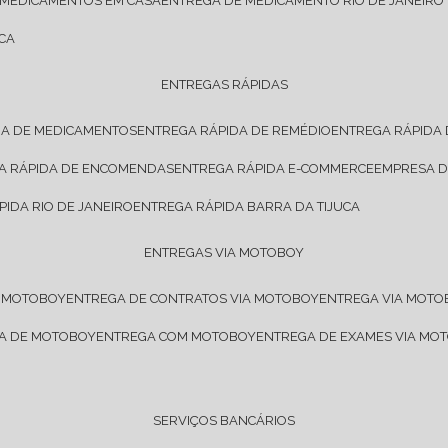
 MEDICAMENTOS EM CASA
ENTREGA DE MEDICAMENTO RIO DE JANEIRO
CA
ENTREGAS RÁPIDAS
DA DE MEDICAMENTOS
ENTREGA RÁPIDA DE REMÉDIO
ENTREGA RÁPIDA
GA RÁPIDA DE ENCOMENDAS
ENTREGA RÁPIDA E-COMMERCE
EMPRESA 
PIDA RIO DE JANEIRO
ENTREGA RÁPIDA BARRA DA TIJUCA
ENTREGAS VIA MOTOBOY
E MOTOBOY
ENTREGA DE CONTRATOS VIA MOTOBOY
ENTREGA VIA MOT
SA DE MOTOBOY
ENTREGA COM MOTOBOY
ENTREGA DE EXAMES VIA MO
SERVIÇOS BANCÁRIOS