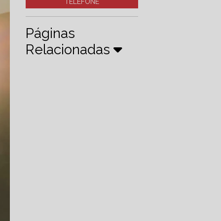
TELEFONE
Páginas
Relacionadas