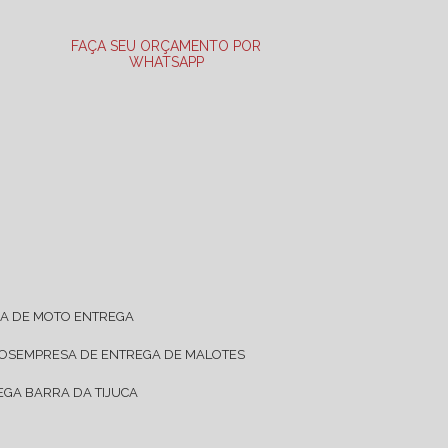
FAÇA SEU ORÇAMENTO POR
WHATSAPP
SA DE MOTO ENTREGA
TOS
EMPRESA DE ENTREGA DE MALOTES
EGA BARRA DA TIJUCA