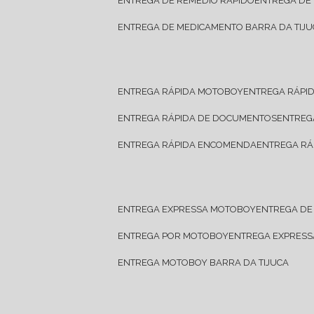
ENTREGA DE REMÉDIO RÁPIDO
ENTREGA DE
ENTREGA DE MEDICAMENTO BARRA DA TIJU
ENTREGA RÁPIDA MOTOBOY
ENTREGA RÁPI
ENTREGA RÁPIDA DE DOCUMENTOS
ENTRE
ENTREGA RÁPIDA ENCOMENDA
ENTREGA RÁ
ENTREGA EXPRESSA MOTOBOY
ENTREGA D
ENTREGA POR MOTOBOY
ENTREGA EXPRES
ENTREGA MOTOBOY BARRA DA TIJUCA