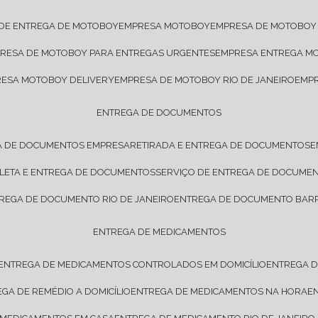
 DE ENTREGA DE MOTOBOY
EMPRESA MOTOBOY
EMPRESA DE MOTOBOY
PRESA DE MOTOBOY PARA ENTREGAS URGENTES
EMPRESA ENTREGA M
RESA MOTOBOY DELIVERY
EMPRESA DE MOTOBOY RIO DE JANEIRO
EMP
ENTREGA DE DOCUMENTOS
A DE DOCUMENTOS EMPRESA
RETIRADA E ENTREGA DE DOCUMENTOS
OLETA E ENTREGA DE DOCUMENTOS
SERVIÇO DE ENTREGA DE DOCUME
TREGA DE DOCUMENTO RIO DE JANEIRO
ENTREGA DE DOCUMENTO BARR
ENTREGA DE MEDICAMENTOS
ENTREGA DE MEDICAMENTOS CONTROLADOS EM DOMICÍLIO
ENTREGA 
EGA DE REMÉDIO A DOMICÍLIO
ENTREGA DE MEDICAMENTOS NA HORA