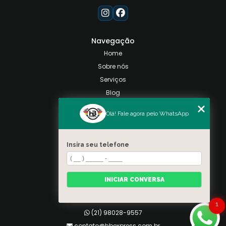
Navegação
Home
Sobre nós
Serviços
Blog
Contato
Olá! Fale agora pelo WhatsApp
Categorias
Mapa do site
Insira seu telefone
Contato
Taquara, Rio de Janeiro
INICIAR CONVERSA
(21) 98028-9557
(21) 99026-3590
1
(21) 98028-9557
contato@hbexpress.com.br