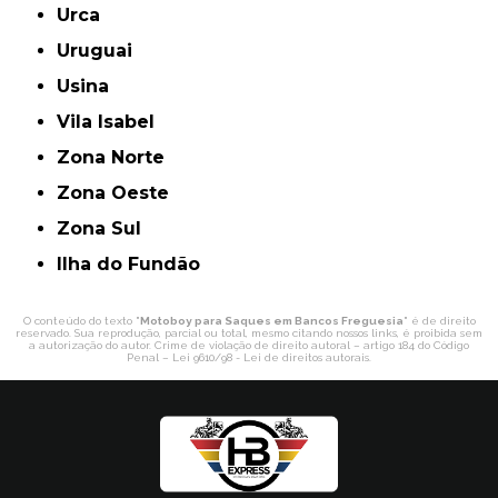
Urca
Uruguai
Usina
Vila Isabel
Zona Norte
Zona Oeste
Zona Sul
ilha do Fundão
O conteúdo do texto "
Motoboy para Saques em Bancos Freguesia
" é de direito
reservado. Sua reprodução, parcial ou total, mesmo citando nossos links, é proibida sem
a autorização do autor. Crime de violação de direito autoral – artigo 184 do Código
Penal –
Lei 9610/98 - Lei de direitos autorais
.