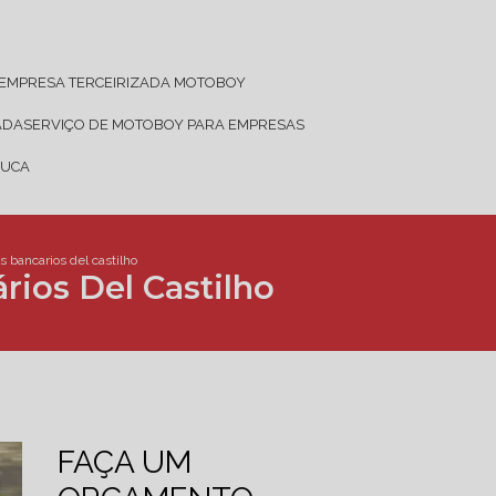
EMPRESA TERCEIRIZADA MOTOBOY
ADA
SERVIÇO DE MOTOBOY PARA EMPRESAS
JUCA
 bancarios del castilho
ios Del Castilho
FAÇA UM