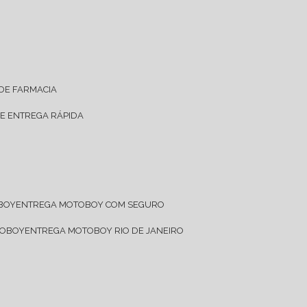
 DE FARMACIA
DE ENTREGA RÁPIDA
OBOY
ENTREGA MOTOBOY COM SEGURO
TOBOY
ENTREGA MOTOBOY RIO DE JANEIRO