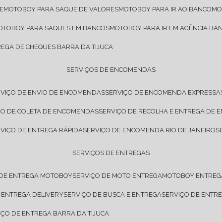
E
MOTOBOY PARA SAQUE DE VALORES
MOTOBOY PARA IR AO BANCO
M
MOTOBOY PARA SAQUES EM BANCOS
MOTOBOY PARA IR EM AGÊNCIA BA
REGA DE CHEQUES BARRA DA TIJUCA
SERVIÇOS DE ENCOMENDAS
RVIÇO DE ENVIO DE ENCOMENDAS
SERVIÇO DE ENCOMENDA EXPRESSA
IÇO DE COLETA DE ENCOMENDAS
SERVIÇO DE RECOLHA E ENTREGA DE
RVIÇO DE ENTREGA RÁPIDA
SERVIÇO DE ENCOMENDA RIO DE JANEIRO
SERVIÇOS DE ENTREGAS
 DE ENTREGA MOTOBOY
SERVIÇO DE MOTO ENTREGA
MOTOBOY ENTREG
E ENTREGA DELIVERY
SERVIÇO DE BUSCA E ENTREGA
SERVIÇO DE ENT
VIÇO DE ENTREGA BARRA DA TIJUCA